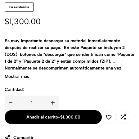
En existencia
$
1,300.00
Es muy importante descargar su material inmediatamente
después de realizar su pago. En este Paquete se incluyen 2
(DOS) botones de "descargar" que se identifican como "Paquete
1 de 2" y ¨Paquete 2 de 2" y están comprimidos (ZIP).
Normalmente se descomprimen automáticamente una vez
descargados. Oprima el botón de "descargar" una sola vez y
Mostrar más
espere a que se complete la descarga. Recomendamos
descargarlos uno por uno.
Cantidad:
Añadir al carrito
-
$
1,300.00
Compartir