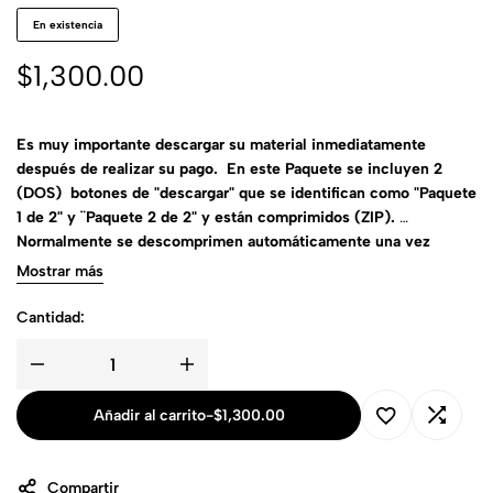
En existencia
$
1,300.00
Es muy importante descargar su material inmediatamente
después de realizar su pago. En este Paquete se incluyen 2
(DOS) botones de "descargar" que se identifican como "Paquete
1 de 2" y ¨Paquete 2 de 2" y están comprimidos (ZIP).
Normalmente se descomprimen automáticamente una vez
descargados. Oprima el botón de "descargar" una sola vez y
Mostrar más
espere a que se complete la descarga. Recomendamos
descargarlos uno por uno.
Cantidad:
Añadir al carrito
-
$
1,300.00
Compartir