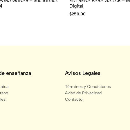
PARA GANAR – Soundtrack
ENTRENA PARA GANAR – M
14
Digital
$
250.00
de enseñanza
Avisos Legales
nical
Términos y Condiciones
rano
Aviso de Privacidad
les
Contacto