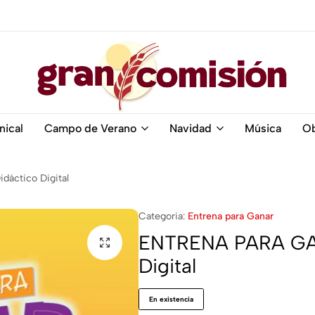
Gran
nical
Campo de Verano
Navidad
Música
Ob
Comisión
áctico Digital
Categoria:
Entrena para Ganar
ENTRENA PARA GAN
Digital
En existencia