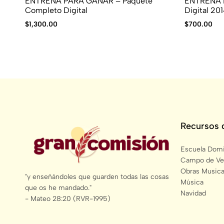
ENTRENA PARA GANAR – Paquete
ENTRENA 
Completo Digital
Digital 20
$
1,300.00
$
700.00
Recursos 
Escuela Domi
Campo de Ve
Obras Musica
"y enseñándoles que guarden todas las cosas
Música
que os he mandado."
Navidad
- Mateo 28:20 (RVR-1995)