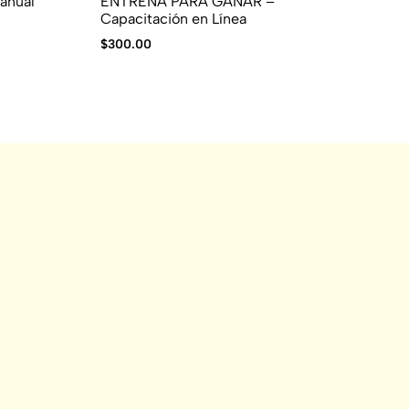
anual
ENTRENA PARA GANAR –
EN
Capacitación en Línea
Re
$
300.00
$
7